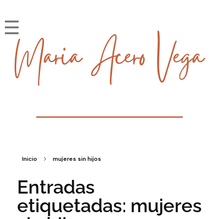
María Acero Vega
Soy la historia que cuento
Inicio
mujeres sin hijos
Entradas
etiquetadas: mujeres